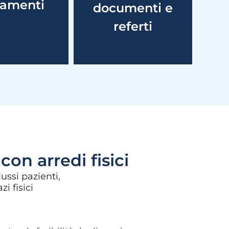
amenti
front-office
documenti e
istrativa.
referti
con arredi fisici
ussi pazienti,
i fisici