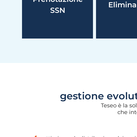
Elimin
sportelli.
pazien
SSN
gestione evoluta
Teseo è la so
che int