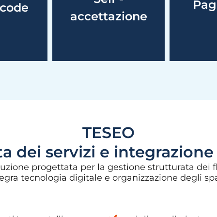
Pag
acode
te.
personale
ammin
accettazione
TESEO
 dei servizi e integrazione 
luzione progettata per la gestione strutturata dei fl
egra tecnologia digitale e organizzazione degli spaz