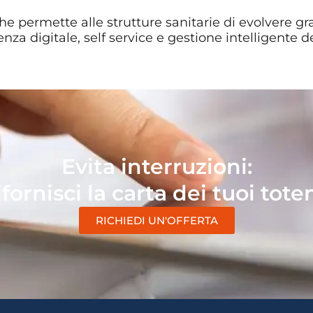
e permette alle strutture sanitarie di evolvere g
enza digitale, self service e gestione intelligente de
Evita interruzioni:
ifornisci la carta dei tuoi tot
RICHIEDI UN'OFFERTA