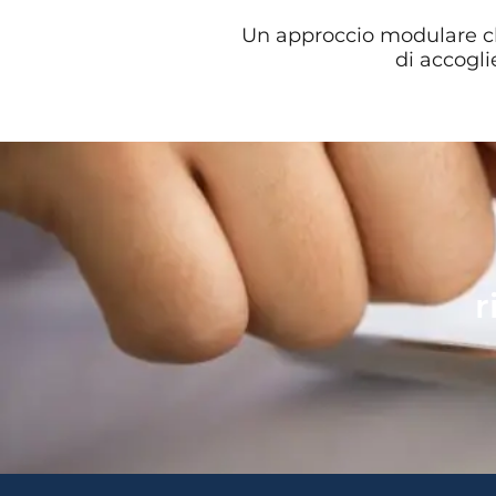
Un approccio modulare ch
di accogli
r