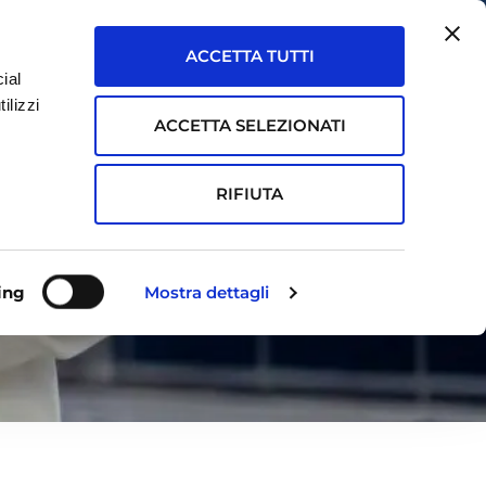
ACCETTA TUTTI
ial
ASSISTENZA
ilizzi
ACCETTA SELEZIONATI
TOUCHPOINT
RICHIEDI DEMO
RIFIUTA
ing
Mostra dettagli