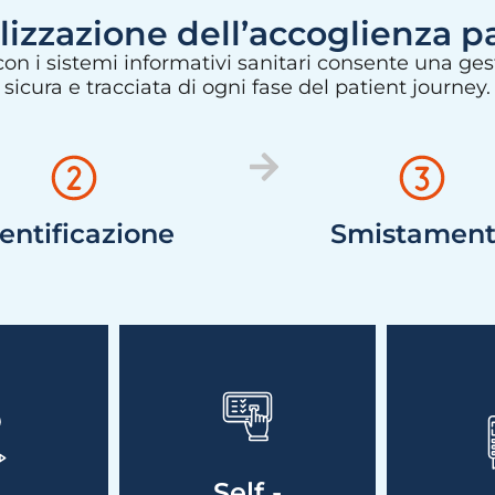
lizzazione dell’accoglienza p
con i sistemi informativi sanitari consente una gest
sicura e tracciata di ogni fase del patient journey.
entificazione
Smistamen
, flussi
Più autonomia per il
Process
maggiore
paziente, meno
men
Self -
one del
carico per il
maggior