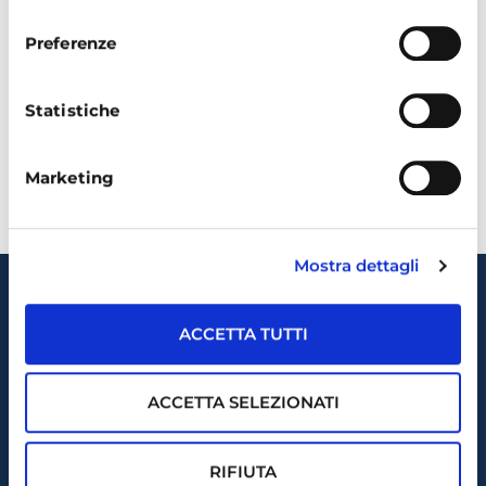
consenso
Dichiaro di aver letto e compreso la
Privacy Policy
Preferenze
Accetto di ricevere comunicazioni marketing
come spiegato nella
Privacy Policy
Statistiche
INVIA
Marketing
Mostra dettagli
ACCETTA TUTTI
ACCETTA SELEZIONATI
Piattaforma
RIFIUTA
Zerocoda®