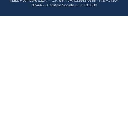
Maps Healhcare S.p.A. – C.F. e P. IVA: 02396310365 – R.E.A.: MO-
287445 – Capitale Sociale i.v. € 120.000