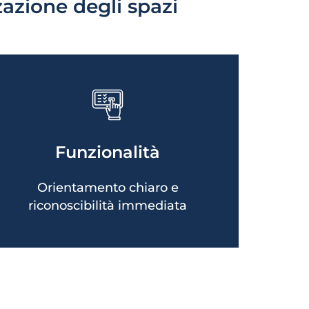
zazione degli spazi
Segnaletica integrata per
identificare i totem; Supporto
Funzionalità
all’orientamento all’interno degli
spazi
Orientamento chiaro e
riconoscibilità immediata