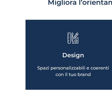
Migliora l’orienta
Personalizzazione secondo il
look&feel aziendale.
Design
Ambienti più ordinati, accessibili e
curati
Spazi personalizzabili e coerenti
con il tuo brand