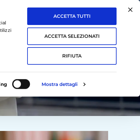
ACCETTA TUTTI
ial
ASSISTENZA
ilizzi
ACCETTA SELEZIONATI
TOUCHPOINT
RICHIEDI DEMO
RIFIUTA
ing
Mostra dettagli