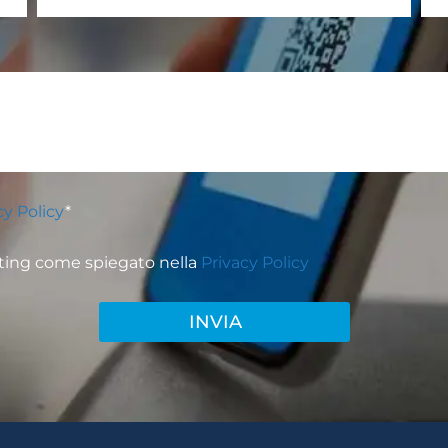
cy Policy
*
ting come spiegato nella
Privacy Policy
INVIA